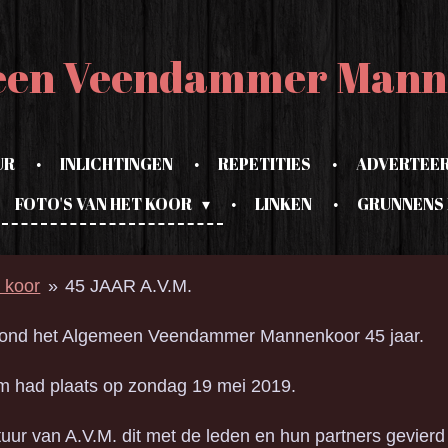
een Veendammer Mann
UR
INLICHTINGEN
REPETITIES
ADVERTEE
FOTO'S VAN HET KOOR
LINKEN
GRUNNENS 
t koor
»
45 JAAR A.V.M.
stond het Algemeen Veendammer Mannenkoor 45 jaar.
eum had plaats op zondag 19 mei 2019.
uur van A.V.M. dit met de leden en hun partners gevierd 