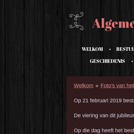
Ga
direct
Algem
naar
de
hoofdinhoud
WELKOM
BESTU
GESCHIEDENIS
Welkom
»
Foto's van he
Op 21 februari 2019 be
De viering van dit jubil
Op die dag heeft het best