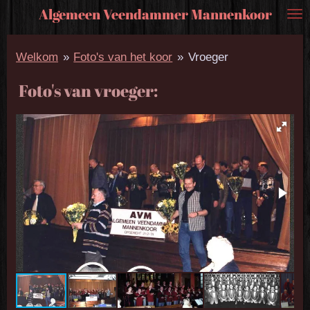
Algemeen Veendammer Mannenkoor
Ga
direct
Welkom
»
Foto's van het koor
»
Vroeger
naar
de
Foto's van vroeger:
hoofdinhoud