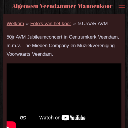
Algemeen Veendammer Mannenkoor
Ga
direct
Welkom
»
Foto's van het koor
»
50 JAAR AVM
naar
de
50jr AVM Jubileumconcert in Centrumkerk Veendam,
hoofdinhoud
m.m.v. The Mieden Company en Muziekvereniging
Voorwaarts Veendam.