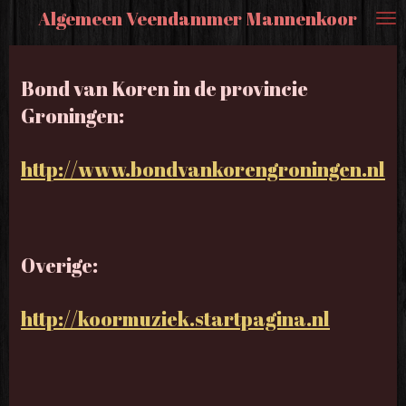
Algemeen Veendammer Mannenkoor
Ga
direct
naar
Bond van Koren in de provincie
de
Groningen:
hoofdinhoud
http://www.bondvankorengroningen.nl
Overige:
http://koormuziek.startpagina.nl